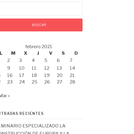
scar:
febrero 2021
L
M
X
J
V
S
D
2
3
4
5
6
7
9
10
11
12
13
14
5
16
17
18
19
20
21
2
23
24
25
26
27
28
Mar »
NTRADAS RECIENTES
EMINARIO ESPECIALIZADO LA
ONSTRUCCIÓN DE EUROPA Y LA