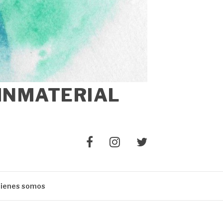
 INMATERIAL
Elemento
Elemento
Elemento
del
del
del
menú
menú
menú
ienes somos