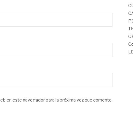
C
C
P
T
O
Co
L
web en este navegador para la próxima vez que comente.