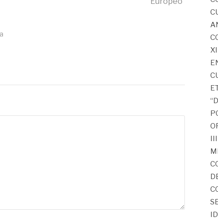
Europeo
C
A
ía
C
X
E
C
E
“
P
O
I
M
C
D
C
S
I