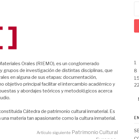
Bu
1
Materiales Orales (RIEMO), es un conglomerado
grupos de investigación de distintas disciplinas, que
8
orales en alguna de sus etapas: documentación,
1
 objetivo principal facilitar el intercambio académico y
2
ropuestas y abordajes teóricos y metodológicos acerca
udio.
onstituida Cátedra de patrimonio cultural inmaterial. Es
una materia tan apasionante como la cultura inmaterial.
E
S
Patrimonio Cultural
Artículo siguiente
C