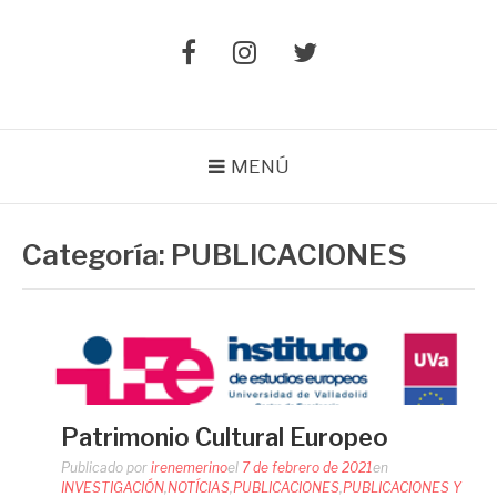
Elemento
Elemento
Elemento
del
del
del
menú
menú
menú
MENÚ
Categoría:
PUBLICACIONES
Patrimonio Cultural Europeo
Publicado por
irenemerino
el
7 de febrero de 2021
en
INVESTIGACIÓN
,
NOTÍCIAS
,
PUBLICACIONES
,
PUBLICACIONES Y