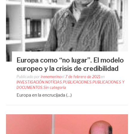
Europa como “no lugar”. El modelo
europeo y la crisis de credibilidad
Publicado por
irenemerino
el
7 de febrero de 2021
en
INVESTIGACIÓN
,
NOTÍCIAS
,
PUBLICACIONES
,
PUBLICACIONES Y
DOCUMENTOS
,
Sin categoría
Europa en la encrucijada (…)