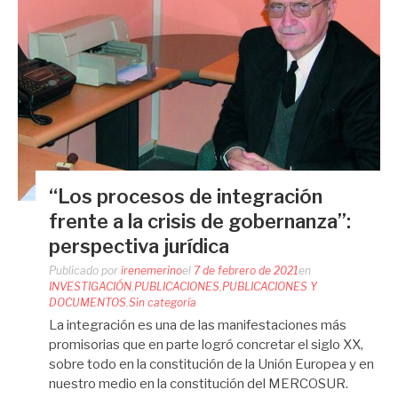
“Los procesos de integración
frente a la crisis de gobernanza”:
perspectiva jurídica
Publicado por
irenemerino
el
7 de febrero de 2021
en
INVESTIGACIÓN
,
PUBLICACIONES
,
PUBLICACIONES Y
DOCUMENTOS
,
Sin categoría
La integración es una de las manifestaciones más
promisorias que en parte logró concretar el siglo XX,
sobre todo en la constitución de la Unión Europea y en
nuestro medio en la constitución del MERCOSUR.