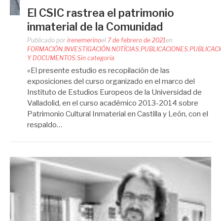
El CSIC rastrea el patrimonio
inmaterial de la Comunidad
Publicado por
irenemerino
el
7 de febrero de 2021
en
FORMACIÓN
,
INVESTIGACIÓN
,
NOTÍCIAS
,
PUBLICACIONES
,
PUBLICAC
Y DOCUMENTOS
,
Sin categoría
«El presente estudio es recopilación de las
exposiciones del curso organizado en el marco del
Instituto de Estudios Europeos de la Universidad de
Valladolid, en el curso académico 2013-2014 sobre
Patrimonio Cultural Inmaterial en Castilla y León, con el
respaldo…