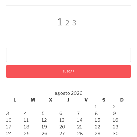
Paginación
Página
Página
Página
1
2
3
de
Buscar:
entradas
agosto 2026
L
M
X
J
V
S
D
1
2
3
4
5
6
7
8
9
10
11
12
13
14
15
16
17
18
19
20
21
22
23
24
25
26
27
28
29
30