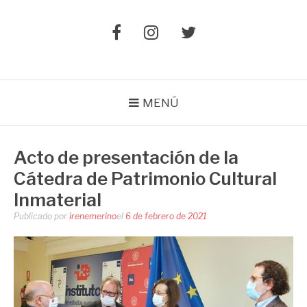
Elemento
Elemento
Elemento
del
del
del
menú
menú
menú
MENÚ
Acto de presentación de la
Cátedra de Patrimonio Cultural
Inmaterial
Publicado por
irenemerino
el
6 de febrero de 2021