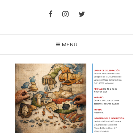
Elemento
Elemento
Elemento
del
del
del
menú
menú
menú
MENÚ