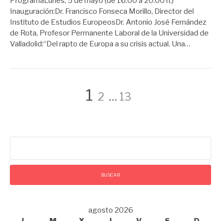
ProgramaLunes, 5 de mayo (de 16.00 a 20.00 h.)
Inauguración:Dr. Francisco Fonseca Morillo, Director del
Instituto de Estudios EuropeosDr. Antonio José Fernández
de Rota, Profesor Permanente Laboral de la Universidad de
Valladolid:“Del rapto de Europa a su crisis actual. Una…
Paginación
Página
Página
Página
1
2
…
13
de
Buscar:
entradas
agosto 2026
L
M
X
J
V
S
D