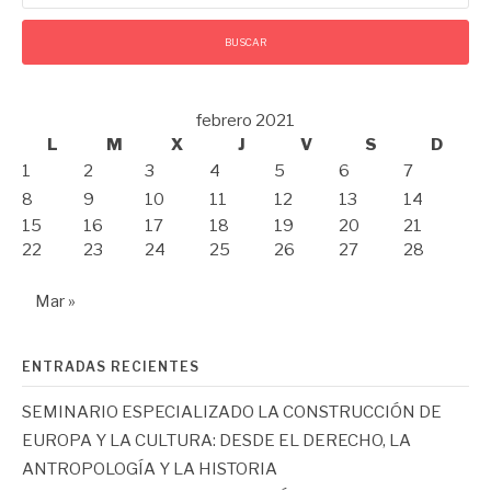
febrero 2021
L
M
X
J
V
S
D
1
2
3
4
5
6
7
8
9
10
11
12
13
14
15
16
17
18
19
20
21
22
23
24
25
26
27
28
Mar »
ENTRADAS RECIENTES
SEMINARIO ESPECIALIZADO LA CONSTRUCCIÓN DE
EUROPA Y LA CULTURA: DESDE EL DERECHO, LA
ANTROPOLOGÍA Y LA HISTORIA