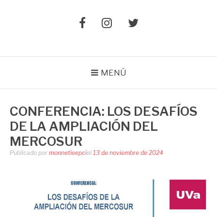
Elemento
Elemento
Elemento
del
del
del
menú
menú
menú
MENÚ
CONFERENCIA: LOS DESAFÍOS
DE LA AMPLIACIÓN DEL
MERCOSUR
Publicado por
monnetieepci
el
13 de noviembre de 2024