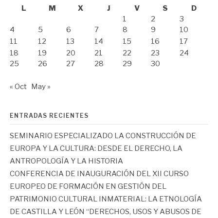
L
M
X
J
V
S
D
1
2
3
4
5
6
7
8
9
10
11
12
13
14
15
16
17
18
19
20
21
22
23
24
25
26
27
28
29
30
« Oct
May »
ENTRADAS RECIENTES
SEMINARIO ESPECIALIZADO LA CONSTRUCCIÓN DE
EUROPA Y LA CULTURA: DESDE EL DERECHO, LA
ANTROPOLOGÍA Y LA HISTORIA
CONFERENCIA DE INAUGURACIÓN DEL XII CURSO
EUROPEO DE FORMACIÓN EN GESTIÓN DEL
PATRIMONIO CULTURAL INMATERIAL: LA ETNOLOGÍA
DE CASTILLA Y LEÓN “DERECHOS, USOS Y ABUSOS DE