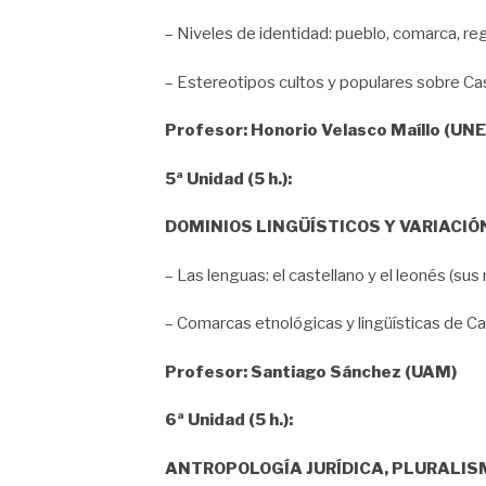
– Niveles de identidad: pueblo, comarca, re
– Estereotipos cultos y populares sobre Ca
Profesor: Honorio Velasco Maíllo (UNE
5ª Unidad (5 h.):
DOMINIOS LINGÜÍSTICOS Y VARIACIÓ
– Las lenguas: el castellano y el leonés (su
– Comarcas etnológicas y lingüísticas de Cas
Profesor: Santiago Sánchez (UAM)
6ª Unidad (5 h.):
ANTROPOLOGÍA JURÍDICA, PLURALIS