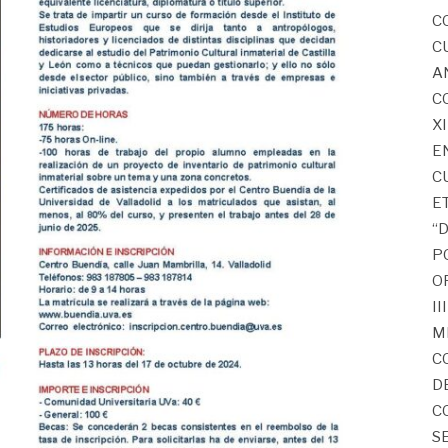
C
C
A
C
X
E
C
E
“
P
O
I
M
C
D
C
S