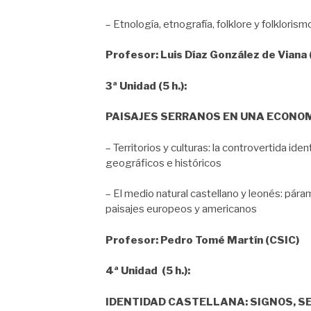
– Etnología, etnografía, folklore y folkloris
Profesor: Luis Díaz González de Viana 
3ª Unidad (5 h.):
PAISAJES SERRANOS EN UNA ECONOM
– Territorios y culturas: la controvertida ide
geográficos e históricos
– El medio natural castellano y leonés: pára
paisajes europeos y americanos
Profesor: Pedro Tomé Martín (CSIC)
4ª Unidad (5 h.):
IDENTIDAD CASTELLANA: SIGNOS, S