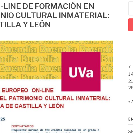
-LINE DE FORMACIÓN EN
Bu
NIO CULTURAL INMATERIAL:
TILLA Y LEÓN
7
1
2
2
« 
E
S