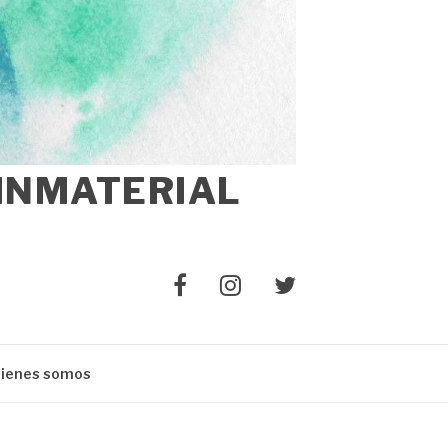
 INMATERIAL
Elemento
Elemento
Elemento
del
del
del
menú
menú
menú
ienes somos