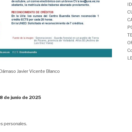
I
C
C
P
T
O
Co
L
 Dámaso Javier Vicente Blanco
8 de junio de 2025
s personales.