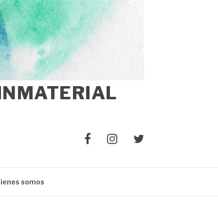
 INMATERIAL
Elemento
Elemento
Elemento
del
del
del
menú
menú
menú
ienes somos