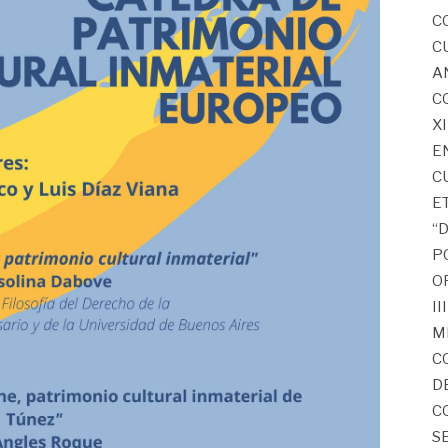
C
C
A
C
X
E
C
E
“
P
O
I
M
C
D
C
S