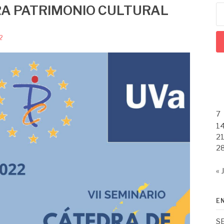
RA PATRIMONIO CULTURAL
Bu
2
7
1
2
2
« 
E
S