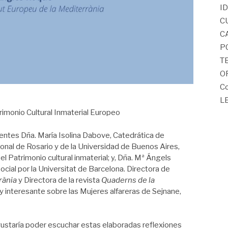
I
C
C
P
T
O
Co
L
rimonio Cultural Inmaterial Europeo
entes Dña. María Isolina Dabove, Catedrática de
ional de Rosario y de la Universidad de Buenos Aires,
el Patrimonio cultural inmaterial; y, Dña. Mª Ángels
cial por la Universitat de Barcelona. Directora de
rània
y Directora de la revista
Quaderns de la
y interesante sobre las Mujeres alfareras de Sejnane,
s gustaría poder escuchar estas elaboradas reflexiones