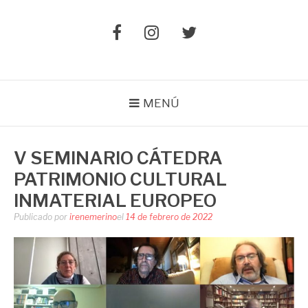
Elemento
Elemento
Elemento
del
del
del
menú
menú
menú
MENÚ
V SEMINARIO CÁTEDRA
PATRIMONIO CULTURAL
INMATERIAL EUROPEO
Publicado por
irenemerino
el
14 de febrero de 2022