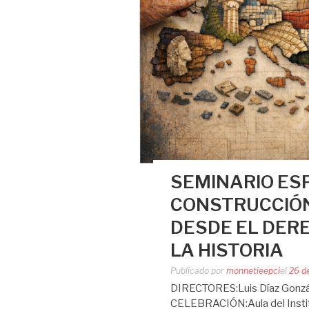
SEMINARIO ES
CONSTRUCCIÓN
DESDE EL DER
LA HISTORIA
Publicado por
monnetieepci
el
26 d
DIRECTORES:Luis Díaz Gonzá
CELEBRACIÓN:Aula del Instit