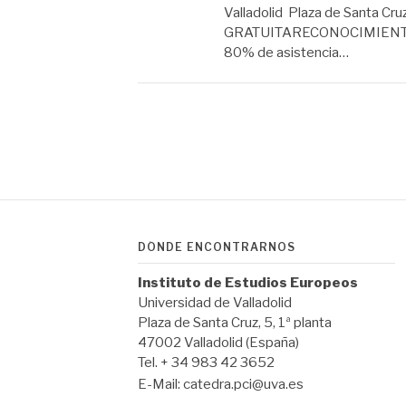
Valladolid Plaza de Santa Cr
GRATUITARECONOCIMIENTO D
80% de asistencia…
Paginación
de
entradas
DÓNDE ENCONTRARNOS
Instituto de Estudios Europeos
Universidad de Valladolid
Plaza de Santa Cruz, 5, 1ª planta
47002 Valladolid (España)
Tel. + 34 983 42 3652
E-Mail:
catedra.pci@uva.es