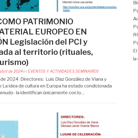
Bi
Pa
Ac
 COMO PATRIMONIO
Pa
ATERIAL EUROPEO EN
R
 Legislación del PCI y
Pa
da al territorio (rituales,
El
la
turismo)
abril de 2024
en
EVENTOS Y ACTIVIDADES
,
SEMINARIOS
il de 2024 Directores: Luis Díaz González de Viana y
 La idea de cultura en Europa ha estado condicionada
menudo- la identifican únicamente con lo…