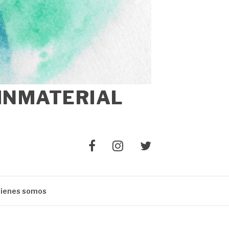
 INMATERIAL
Elemento
Elemento
Elemento
del
del
del
menú
menú
menú
ienes somos