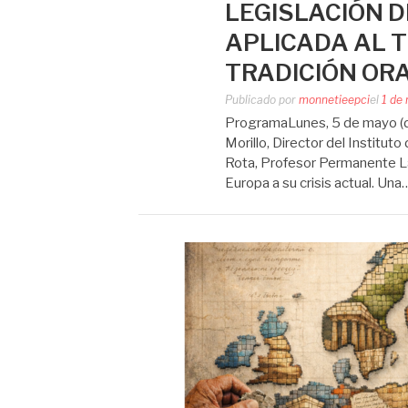
LEGISLACIÓN D
APLICADA AL T
TRADICIÓN ORA
Publicado por
monnetieepci
el
1 de
ProgramaLunes, 5 de mayo (de
Morillo, Director del Institu
Rota, Profesor Permanente Lab
Europa a su crisis actual. Una