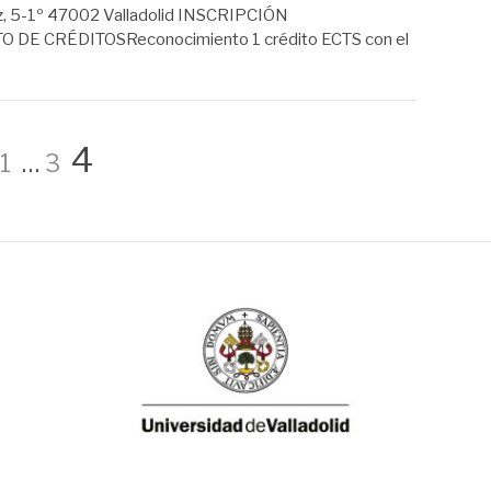
uz, 5-1º 47002 Valladolid INSCRIPCIÓN
E CRÉDITOSReconocimiento 1 crédito ECTS con el
Página
Página
Página
4
1
…
3