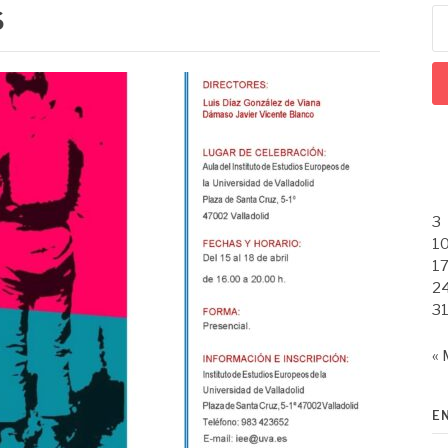
S
Bu
3
1
1
2
3
« 
E