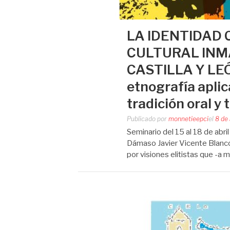
LA IDENTIDAD
CULTURAL INM
CASTILLA Y LEÓN
etnografía aplica
tradición oral y 
Publicado por
monnetieepci
el
8 de 
Seminario del 15 al 18 de abr
Dámaso Javier Vicente Blanco
por visiones elitistas que -a 